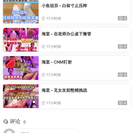
小鱼祖宗 – 白袜寸止压榨
17小时前
4
海棠 – 在老师办公桌下撸管
17小时前
4
海棠 – CNM盯射
17小时前
4
海棠 – 见女友前憋精挑战
17小时前
4
评论
0