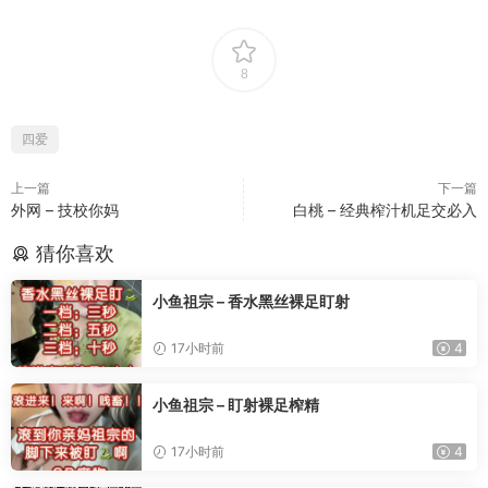
8
四爱
上一篇
下一篇
外网 – 技校你妈
白桃 – 经典榨汁机足交必入
猜你喜欢
小鱼祖宗 – 香水黑丝裸足盯射
17小时前
4
小鱼祖宗 – 盯射裸足榨精
17小时前
4