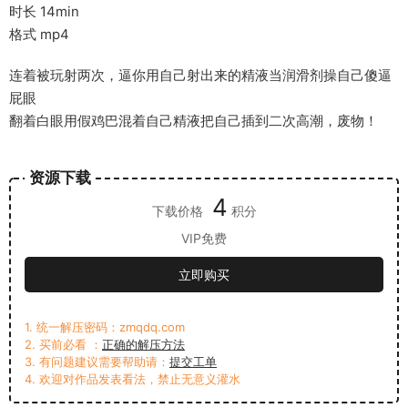
时长 14min
格式 mp4
连着被玩射两次，逼你用自己射出来的精液当润滑剂操自己傻逼
屁眼
翻着白眼用假鸡巴混着自己精液把自己插到二次高潮，废物！
资源下载
4
下载价格
积分
VIP免费
立即购买
1. 统一解压密码：zmqdq.com
2. 买前必看 ：
正确的解压方法
3. 有问题建议需要帮助请：
提交工单
4. 欢迎对作品发表看法，禁止无意义灌水