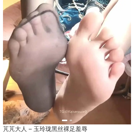
芃芃大人 – 玉玲珑黑丝裸足羞辱