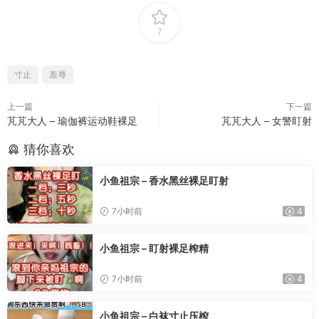
7
寸止
羞辱
上一篇
下一篇
芃芃大人 – 瑜伽裤运动鞋裸足
芃芃大人 – 女警盯射
猜你喜欢
小鱼祖宗 – 香水黑丝裸足盯射
7小时前
4
小鱼祖宗 – 盯射裸足榨精
7小时前
4
小鱼祖宗 – 白袜寸止压榨