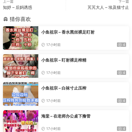
上一篇
下一篇
知妤 – 后妈诱惑
芃芃大人 – 埃及猫寸止
猜你喜欢
小鱼祖宗 – 香水黑丝裸足盯射
17小时前
4
小鱼祖宗 – 盯射裸足榨精
17小时前
4
小鱼祖宗 – 白袜寸止压榨
17小时前
4
海棠 – 在老师办公桌下撸管
17小时前
4