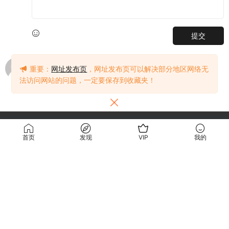
提交
这个太高质了
重要：
网址发布页
，网址发布页可以解决部分地区网络无
moxichen
2025-05-06
0
法访问网站的问题，一定要保存到收藏夹！
首页
发现
VIP
我的
关于我们
使用条款
关于我们
关于隐私
联系我们
免责声明
使用条款
访问我们的网站，您确认您已经年满十八（18）岁和/或超过您所居住辖区的成
年年龄。