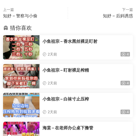
上一篇
下一篇
知妤 – 警察与小偷
知妤 – 后妈诱惑
猜你喜欢
小鱼祖宗 – 香水黑丝裸足盯射
2天前
4
小鱼祖宗 – 盯射裸足榨精
2天前
4
小鱼祖宗 – 白袜寸止压榨
2天前
4
海棠 – 在老师办公桌下撸管