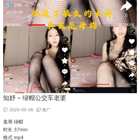
知妤 – 绿帽公交车老婆
2025-05-06
推广
羞辱 绿帽
时长 37min
格式 mp4